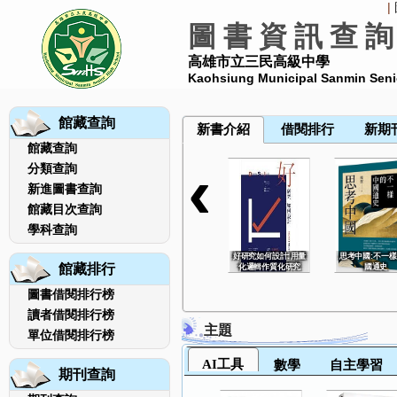
|
圖 書 資 訊 查 詢
高雄市立三民高級中學
Kaohsiung Municipal Sanmin Seni
館藏查詢
館藏查詢
‹
分類查詢
新進圖書查詢
館藏目次查詢
學科查詢
好研究如何設計:用量
思考中國:不一
館藏排行
化邏輯作質化研究
國通史
圖書借閱排行榜
讀者借閱排行榜
主題
單位借閱排行榜
AI工具
數學
自主學習
期刊查詢