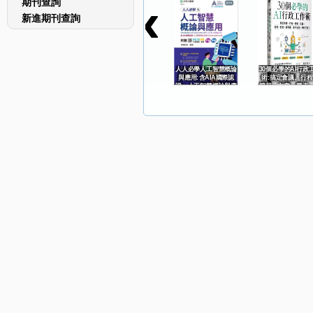
‹
期刊查詢
新進期刊查詢
人人必學人工智慧概論
30個必學的AI行政
與應用:含AIA國際認
術:搞定會議、行程
證：人工智慧概論與應
簡報、文書、圖表
用(Specialist
音、資料庫,事半功
Level)=Introduction
準時下班!
and application of
artificial intellgence